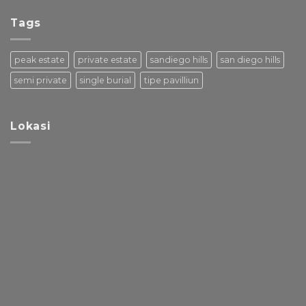
Tags
peak estate
private estate
sandiego hills
san diego hills
semi private
single burial
tipe pavilliun
Lokasi