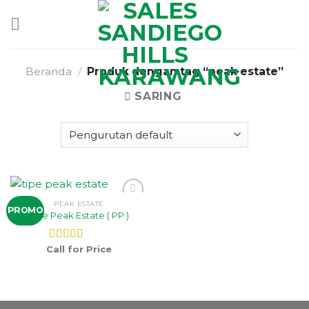
Skip
to
content
Beranda
/
Produk dengan tag “peak estate”
SARING
PEAK ESTATE
Add to
PROMO
Tipe Peak Estate ( PP )
wishlist
Call for Price
Dinilai
5.00
dari 5