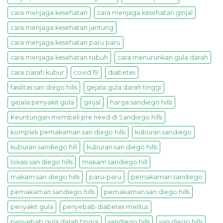
cara menjaga kesehatan
cara menjaga kesehatan ginjal
cara menjaga kesehatan jantung
cara menjaga kesehatan paru paru
cara menjaga kesehatan tubuh
cara menurunkan gula darah
cara ziarah kubur
covid 19
diabetes
fasilitas san diego hills
gejala gula darah tinggi
gejala penyakit gula
ginjal
harga sandiego hills
Keuntungan membeli pre need di Sandiego hills
komplek pemakaman san diego hills
kuburan sandiego
kuburan sandiego hill
kuburan san diego hills
lokasi san diego hills
makam sandiego hill
makam san diego hills
paru-paru
pemakaman sandiego
pemakaman sandiego hills
pemakaman san diego hills
penyakit gula
penyebab diabetes melitus
penyebab gula darah tinggi
sandiego hills
san diego hills