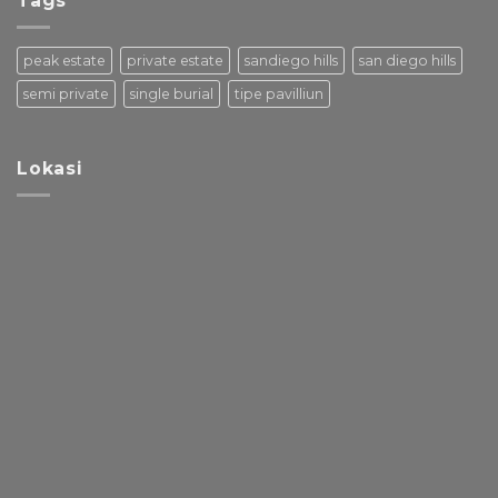
Tags
peak estate
private estate
sandiego hills
san diego hills
semi private
single burial
tipe pavilliun
Lokasi