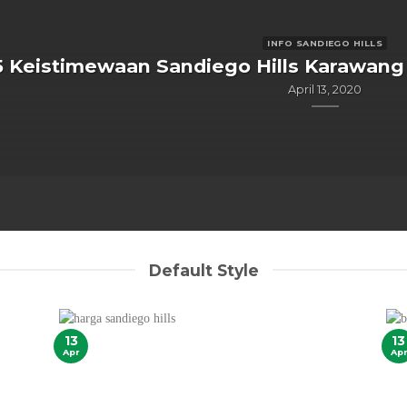
INFO SANDIEGO HILLS
5 Keistimewaan Sandiego Hills Karawang
April 13, 2020
Default Style
13
13
Apr
Apr