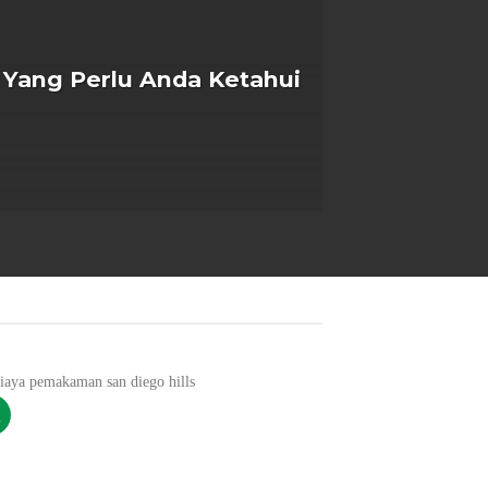
 Yang Perlu Anda Ketahui
Harga Sandi
13
Apr