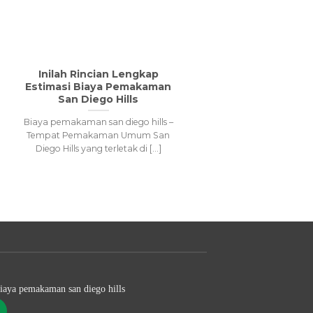
Inilah Rincian Lengkap
Inila
Estimasi Biaya Pemakaman
Lahan
San Diego Hills
Biaya pemakaman san diego hills –
San dieg
Tempat Pemakaman Umum San
memesan
Diego Hills yang terletak di [...]
d
13