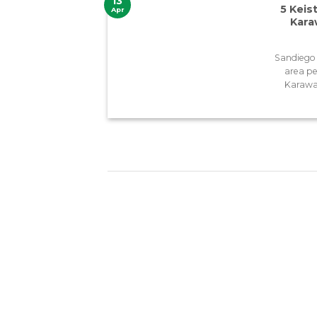
13
5 Keis
Apr
Kara
Sandiego 
area pe
Karawan
13
13
Apr
Apr