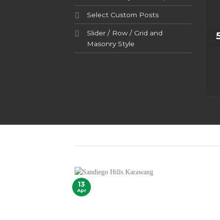
Select Custom Posts
Slider / Row / Grid and
Masonry Style
13
Apr