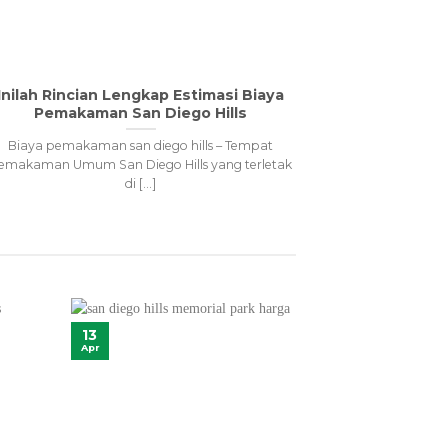
Inilah Rincian Lengkap Estimasi Biaya
Inilah Pro
Pemakaman San Diego Hills
Dieg
Biaya pemakaman san diego hills – Tempat
San diego hil
emakaman Umum San Diego Hills yang terletak
lahan di San 
di [...]
13
13
Apr
Apr