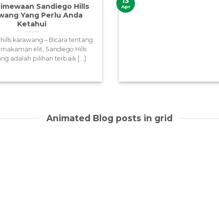
13
timewaan Sandiego Hills
Apr
wang Yang Perlu Anda
Ketahui
hills karawang – Bicara tentang
makaman elit, Sandiego Hills
g adalah pilihan terbaik [...]
Animated Blog posts in grid
13
Apr