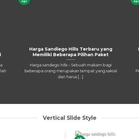
Apr
Apr
Harga Sandiego Hills Terbaru yang
i
Memiliki Beberapa Pilihan Paket
ea
Harga sandiego hills – Sebuah makam bagi
lah
beberapa orang merupakan tempat yang sakral
P
dan harus [...]
Vertical Slide Style