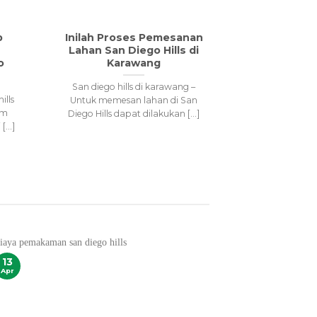
p
Inilah Proses Pemesanan
Kubura
Lahan San Diego Hills di
Memberi
o
Karawang
Keuntung
P
San diego hills di karawang –
ills
Kuburan san
Untuk memesan lahan di San
um
hills mungki
Diego Hills dapat dilakukan [...]
...]
satu tem
mewah yang t
13
13
Apr
Apr