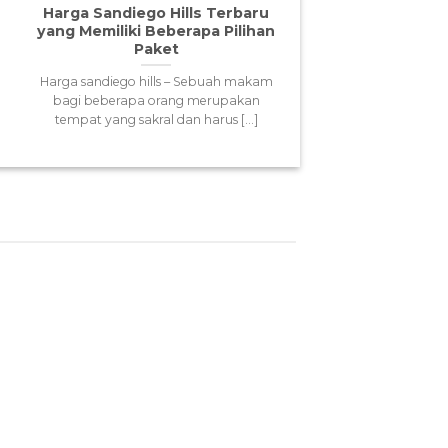
13
Harga Sandiego Hills Terbaru
Apr
yang Memiliki Beberapa Pilihan
Paket
Harga sandiego hills – Sebuah makam
bagi beberapa orang merupakan
tempat yang sakral dan harus [...]
13
Apr