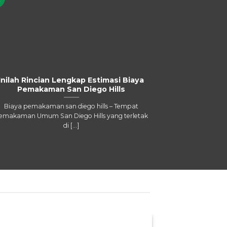
Apr
Inilah Rincian Lengkap Estimasi Biaya
Inilah Pro
Pemakaman San Diego Hills
Dieg
Biaya pemakaman san diego hills – Tempat
San diego hil
emakaman Umum San Diego Hills yang terletak
lahan di San 
di [...]