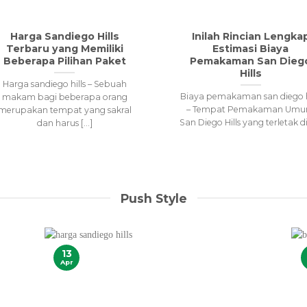
Harga Sandiego Hills
Inilah Rincian Lengka
Terbaru yang Memiliki
Estimasi Biaya
Beberapa Pilihan Paket
Pemakaman San Dieg
Hills
Harga sandiego hills – Sebuah
Biaya pemakaman san diego h
makam bagi beberapa orang
– Tempat Pemakaman Um
merupakan tempat yang sakral
San Diego Hills yang terletak di [
dan harus [...]
Push Style
13
Apr