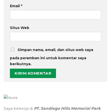
Email
*
Situs Web
Simpan nama, email, dan situs web saya
pada peramban ini untuk komentar saya
berikutnya.
Saya bekerja di
PT. Sandiego Hills Memorial Park