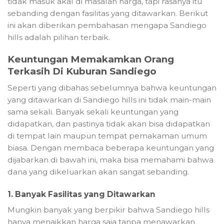
tidak masuk akal di masalah harga, tapi rasanya itu
sebanding dengan fasilitas yang ditawarkan. Berikut
ini akan diberikan pembahasan mengapa Sandiego
hills adalah pilihan terbaik.
Keuntungan Memakamkan Orang
Terkasih Di Kuburan Sandiego
Seperti yang dibahas sebelumnya bahwa keuntungan
yang ditawarkan di Sandiego hills ini tidak main-main
sama sekali. Banyak sekali keuntungan yang
didapatkan, dan pastinya tidak akan bisa didapatkan
di tempat lain maupun tempat pemakaman umum
biasa. Dengan membaca beberapa keuntungan yang
dijabarkan di bawah ini, maka bisa memahami bahwa
dana yang dikeluarkan akan sangat sebanding.
1. Banyak Fasilitas yang Ditawarkan
Mungkin banyak yang berpikir bahwa Sandiego hills
hanya menaikkan harga saja tanpa menawarkan