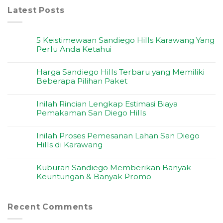
Latest Posts
5 Keistimewaan Sandiego Hills Karawang Yang
Perlu Anda Ketahui
Harga Sandiego Hills Terbaru yang Memiliki
Beberapa Pilihan Paket
Inilah Rincian Lengkap Estimasi Biaya
Pemakaman San Diego Hills
Inilah Proses Pemesanan Lahan San Diego
Hills di Karawang
Kuburan Sandiego Memberikan Banyak
Keuntungan & Banyak Promo
Recent Comments