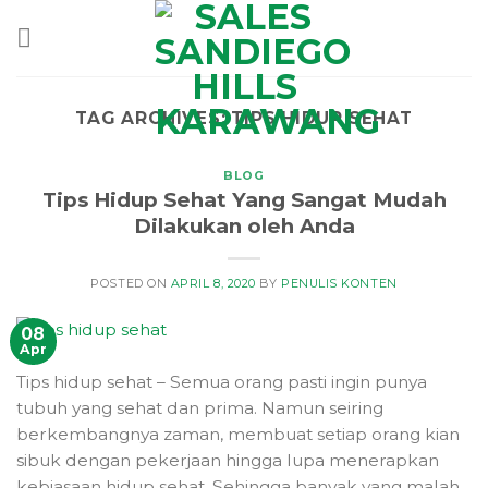
Skip
to
content
TAG ARCHIVES:
TIPS HIDUP SEHAT
BLOG
Tips Hidup Sehat Yang Sangat Mudah
Dilakukan oleh Anda
POSTED ON
APRIL 8, 2020
BY
PENULIS KONTEN
08
Apr
Tips hidup sehat – Semua orang pasti ingin punya
tubuh yang sehat dan prima. Namun seiring
berkembangnya zaman, membuat setiap orang kian
sibuk dengan pekerjaan hingga lupa menerapkan
kebiasaan hidup sehat. Sehingga banyak yang malah