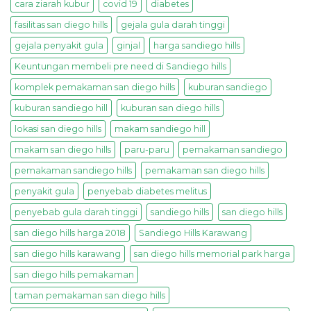
cara ziarah kubur
covid 19
diabetes
fasilitas san diego hills
gejala gula darah tinggi
gejala penyakit gula
ginjal
harga sandiego hills
Keuntungan membeli pre need di Sandiego hills
komplek pemakaman san diego hills
kuburan sandiego
kuburan sandiego hill
kuburan san diego hills
lokasi san diego hills
makam sandiego hill
makam san diego hills
paru-paru
pemakaman sandiego
pemakaman sandiego hills
pemakaman san diego hills
penyakit gula
penyebab diabetes melitus
penyebab gula darah tinggi
sandiego hills
san diego hills
san diego hills harga 2018
Sandiego Hills Karawang
san diego hills karawang
san diego hills memorial park harga
san diego hills pemakaman
taman pemakaman san diego hills