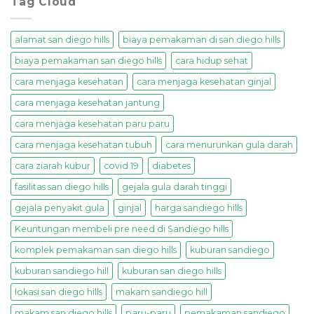
Tag Cloud
alamat san diego hills
biaya pemakaman di san diego hills
biaya pemakaman san diego hills
cara hidup sehat
cara menjaga kesehatan
cara menjaga kesehatan ginjal
cara menjaga kesehatan jantung
cara menjaga kesehatan paru paru
cara menjaga kesehatan tubuh
cara menurunkan gula darah
cara ziarah kubur
covid 19
diabetes
fasilitas san diego hills
gejala gula darah tinggi
gejala penyakit gula
ginjal
harga sandiego hills
Keuntungan membeli pre need di Sandiego hills
komplek pemakaman san diego hills
kuburan sandiego
kuburan sandiego hill
kuburan san diego hills
lokasi san diego hills
makam sandiego hill
makam san diego hills
paru-paru
pemakaman sandiego