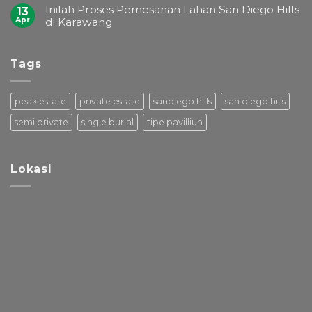
Inilah Proses Pemesanan Lahan San Diego Hills
13
Apr
di Karawang
Tags
peak estate
private estate
sandiego hills
san diego hills
semi private
single burial
tipe pavilliun
Lokasi